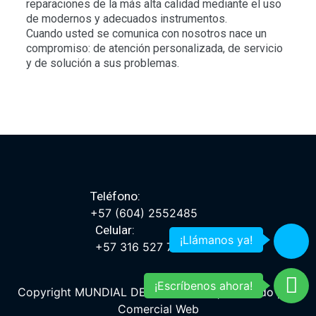
reparaciones de la más alta calidad mediante el uso
de modernos y adecuados instrumentos.
Cuando usted se comunica con nosotros nace un
compromiso: de atención personalizada, de servicio
y de solución a sus problemas.
Teléfono:
+57 (604) 2552485
Celular:
¡Llámanos ya!
+57 316 527 7453
¡Escríbenos ahora!
Copyright
MUNDIAL DE AIRES 2025
| Diseñado por:
Comercial Web