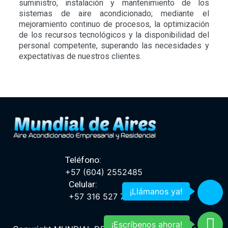
suministro, instalación y mantenimiento de los
sistemas de aire acondicionado; mediante el
mejoramiento continuo de procesos, la optimización
de los recursos tecnológicos y la disponibilidad del
personal competente, superando las necesidades y
expectativas de nuestros clientes.
Teléfono:
+57 (604) 2552485
Celular:
¡Llámanos ya!
+57 316 527 7453
¡Escríbenos ahora!